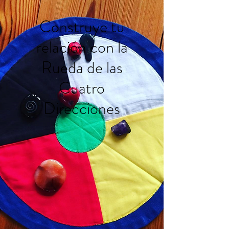
Construye tu
relación con la
Rueda de las
Cuatro
Direcciones