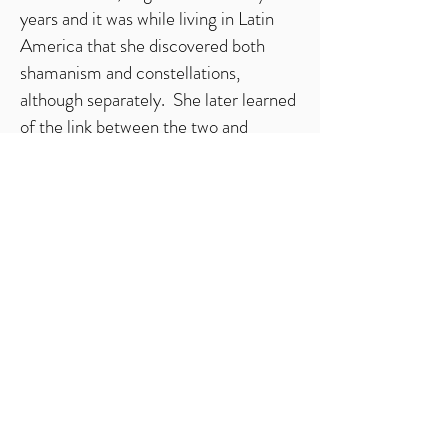
years and it was while living in Latin
America that she discovered both
shamanism and constellations,
although separately. She later learned
of the link between the two and
followed the connection to find a dear
teacher - Daan van Kampenhout -
who combined both techniques.
Having later moved to Europe and
following the path of her ancestors,
Meghan has been fortunate to study
with Daan in both Systemic Ritual®
and ongoing with his shamanic
teachings. Shamanism first came into
her life via dreams with the animal
spirits that spoke in a new language