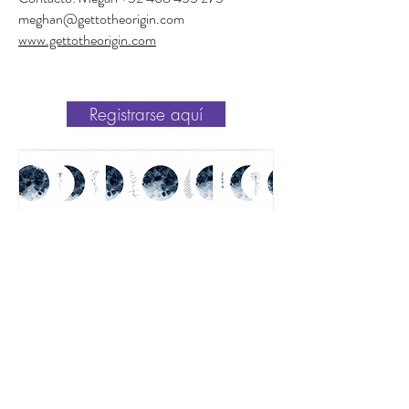
meghan@gettotheorigin.com
www.gettotheorigin.com
Registrarse aquí