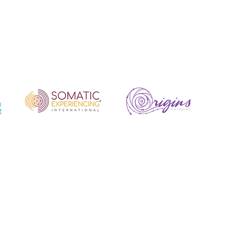
ónicos vocales y lenguaje
stal Tones
: F+45 Ocean
enco ceremonial para
or invocar al maestro
s más altas. Cuando el
stica: el sonido produce luz
mónicos avanzados
eghan Kelly
19:50: Sharing
ound Healer
21:20: Círculo
rdo Llamar a la puerta de
o rosa valorado en 7 EUR
el precio incluye un cristal