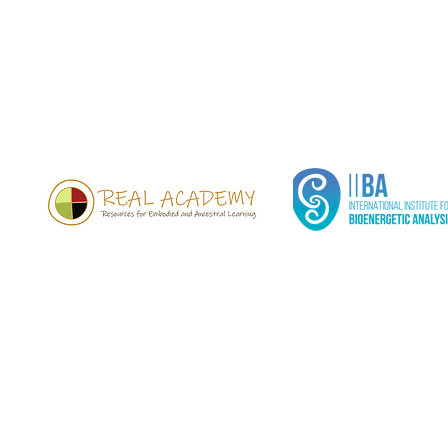
 de energía y sonido. Durante sus viajes sonoros, canaliza arm
a con tres cuencos diferentes de
Crystal Singing Bowls de Cry
n juguetón y perla neptuniana; A+30 Indian Pipestone, un cu
arnos con nuestras raíces ancestrales; y C+30 Indigo Mastery p
s habilidades psíquicas.
eden transformar vibraciones más bajas o densas en frecuencia
del sonido, se desencadena un efecto llamado luminiscencia acú
la inteligencia más alta del cuerpo incrustada como códigos ar
ubatómico de cada célula.
 19:30: Ritual de unidad con
constelaciones sistémicas con M
:30: Sound Healing con
Vy is Flowing - Intuitive Energy & S
sesión de grupo
rue Gisbert Combaz 1060 Saint-Gilles Planta baja lado izquie
 € hasta el 1 de marzo (el precio incluye un cristal de cuarz
tual) - Aportación pájaro normal: 33 € a partir del 2 de marzo (
 7 EUR) para conectarse durante el ritual)
ww.tickettailor.com/events/vyisflowing/352099