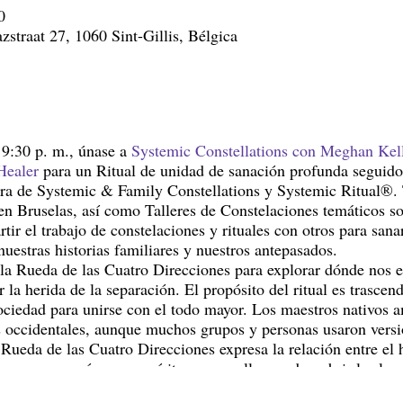
0
straat 27, 1060 Sint-Gillis, Bélgica
 9:30 p. m., únase a
Systemic Constellations con Meghan Kel
Healer
para un Ritual de unidad de sanación profunda seguido
ra de Systemic & Family Constellations y Systemic Ritual®. 
n Bruselas, así como Talleres de Constelaciones temáticos so
ir el trabajo de constelaciones y rituales con otros para sana
nuestras historias familiares y nuestros antepasados.
 la Rueda de las Cuatro Direcciones para explorar dónde nos
 la herida de la separación. El propósito del ritual es trascend
sociedad para unirse con el todo mayor. Los maestros nativos 
s occidentales, aunque muchos grupos y personas usaron vers
Rueda de las Cuatro Direcciones expresa la relación entre el 
a una energía y un espíritu que nos lleva a descubrir las ley
cuatro direcciones de la rueda, aprendemos cómo podemos ser m