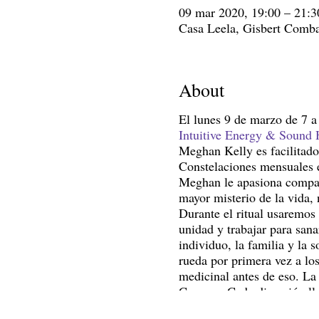
09 mar 2020, 19:00 – 21:3
Casa Leela, Gisbert Combaz
About
El lunes 9 de marzo de 7 a
Intuitive Energy & Sound 
Meghan Kelly es facilitado
Constelaciones mensuales e
Meghan le apasiona compart
mayor misterio de la vida, 
Durante el ritual usaremos
unidad y trabajar para sanar
individuo, la familia y la 
rueda por primera vez a lo
medicinal antes de eso. La 
Cosmos. Cada dirección llev
la vida y, a través de las 