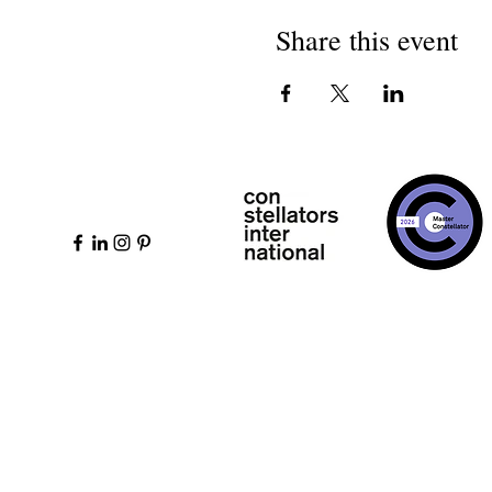
completos en la vida.
Vy es un sanador intuitivo
Share this event
de luz. Actualmente trabaj
Gold con energías de delfí
ponernos a tierra y conect
interior y dar claridad a la
Los cristales de cuarzo pu
cristal se activa a través 
en las células. La luz es 
almacenados en el núcleo s
Programa:
19:00: apertura de puertas
Circle 20:10: descanso 20
de cierre 21:00: fin de la 
Dirección:
Leela House
27 
cristal
- Aportación Early Bird: 30
para conectar durante el ri
de cuarzo rosa valorado en
Reserva tu lugar:
https://w