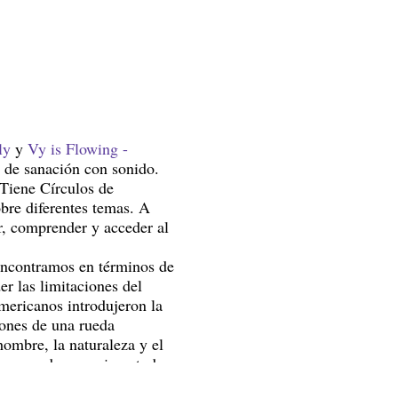
ly
y
Vy is Flowing -
 de sanación con sonido.
Tiene Círculos de
bre diferentes temas. A
r, comprender y acceder al
 encontramos en términos de
er las limitaciones del
americanos introdujeron la
iones de una rueda
hombre, la naturaleza y el
es sagradas que rigen toda
ás valientes, creativos y