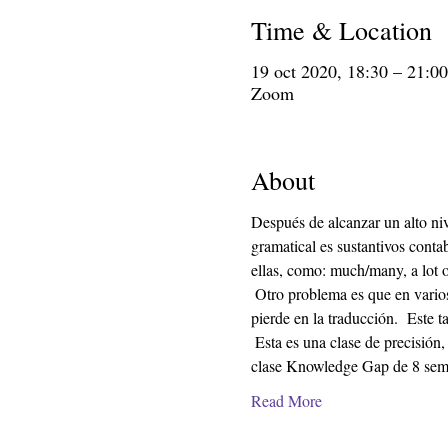
Time & Location
19 oct 2020, 18:30 – 21:
Zoom
About
Después de alcanzar un alto niv
gramatical es sustantivos conta
ellas, como: much/many, a lot of
 Otro problema es que en varios idiomas la traducción es contable mientras que en inglés es incontable, por lo que la comunicación se 
pierde en la traducción.  Este 
 Esta es una clase de precisión, como su nombre lo indica, y es uno de los cursos más desafiantes de todos los que se ofrecen en la 
clase Knowledge Gap de 8 seman
Read More