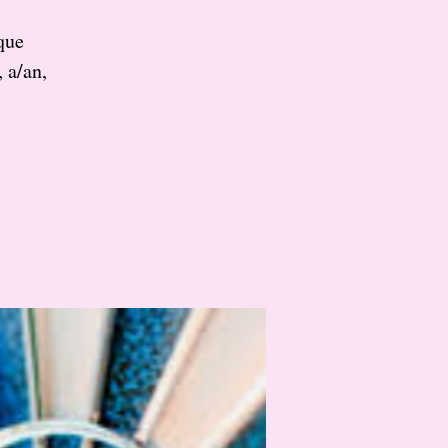
que
 a/an,